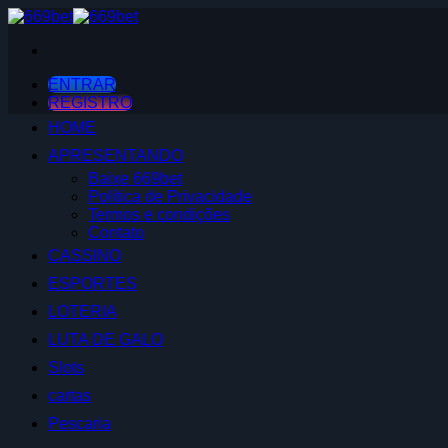
Skip
to
content
ENTRAR
REGISTRO
HOME
APRESENTANDO
Baixe 669bet
Política de Privacidade
Termos e condições
Contato
CASSINO
ESPORTES
LOTERIA
LUTA DE GALO
Slots
cartas
Pescaria