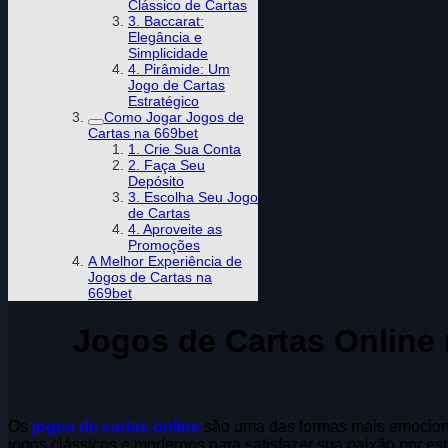
Clássico de Cartas
3. Baccarat:
Elegância e
Simplicidade
4. Pirâmide: Um
Jogo de Cartas
Estratégico
Como Jogar Jogos de
Cartas na 669bet
1. Crie Sua Conta
2. Faça Seu
Depósito
3. Escolha Seu Jogo
de Cartas
4. Aproveite as
Promoções
A Melhor Experiência de
Jogos de Cartas na
669bet
Jogos de Cartas Online 
Os
jogos de cartas online
são uma das formas mais emociona
jogos clássicos e modernos para satisfazer sua paixão por estr