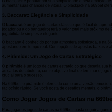
O blackjack é popular por sua simplicidade e pela emoção de 
aumentar suas chances de vitória. O blackjack na 669bet ofere
3. Baccarat: Elegância e Simplicidade
O
baccarat
é um jogo de cartas clássico que é fácil de apren
jogador ou a do banqueiro) terá o valor total mais próximo de
jogabilidade simples e elegante.
O baccarat é conhecido por sua atmosfera sofisticada, e na 6
apostando em tempo real. Com opções de apostas baixas e alta
4. Pirâmide: Um Jogo de Cartas Estratégico
O
pirâmide
é um jogo de cartas estratégico que desafia sua h
as cartas do tabuleiro, com o objetivo final de terminar o jo
crucial para o sucesso.
Na 669bet, o pirâmide é oferecido como uma versão emocionan
raciocínio rápido. Se você gosta de desafios mentais, o pirâm
Como Jogar Jogos de Cartas na 669be
Para jogar os jogos de cartas na 669bet, basta seguir alguns 