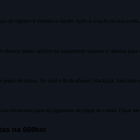
so de registro é simples e rápido. Após a criação da sua conta
9bet oferece várias opções de pagamento seguras e rápidas para
ogos de cartas. Se você é fã de pôquer, blackjack, baccarat ou
is oferecidos para os jogadores de jogos de cartas. Fique ate
tas na 669bet