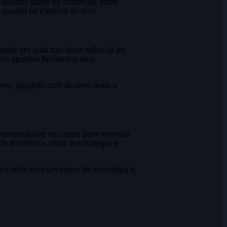
r quando parar ou continuar, pode
 quanto no cassino ao vivo.
apostar em qual das duas mãos (a do
com apostas flexíveis e uma
ivo, jogando com dealers reais e
 combinações de cartas para eliminar
de paciência, onde a estratégia é
e cartas com um toque de estratégia e