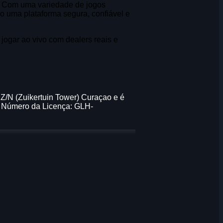
r. Com uma variedade de jogos
do uma plataforma segura, confiável e
jogar ao vivo com dealers reais e
Z/N (Zuikertuin Tower) Curaçao e é
. Número da Licença: GLH-