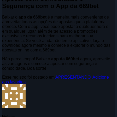
Segurança com o App da 669bet
Baixar o
app da 669bet
é a maneira mais conveniente de
aproveitar todas as opções de apostas que a plataforma
oferece. Com o app, você pode apostar a qualquer hora e
em qualquer lugar, além de ter acesso a promoções
exclusivas e recursos incríveis para melhorar sua
experiência. Se você ainda não tem o aplicativo, faça o
download agora mesmo e comece a explorar o mundo das
apostas online com a 669bet!
Não perca tempo! Baixe o
app da 669bet
agora, aproveite
as vantagens e comece a apostar com segurança e
comodidade. Boa sorte!
Esse registro foi postado em
APRESENTANDO
.
Adicione
aos favoritos
.
bigboss