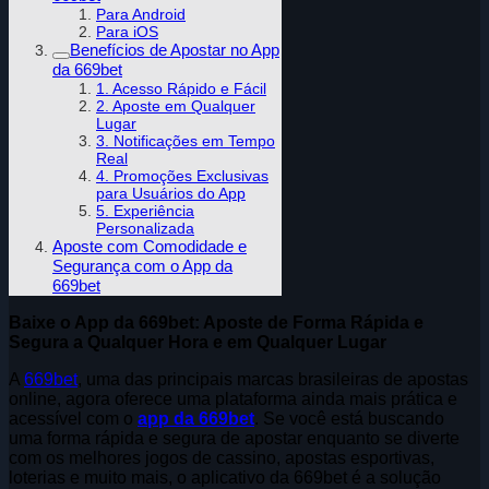
Para Android
Para iOS
Benefícios de Apostar no App
da 669bet
1. Acesso Rápido e Fácil
2. Aposte em Qualquer
Lugar
3. Notificações em Tempo
Real
4. Promoções Exclusivas
para Usuários do App
5. Experiência
Personalizada
Aposte com Comodidade e
Segurança com o App da
669bet
Baixe o App da 669bet: Aposte de Forma Rápida e
Segura a Qualquer Hora e em Qualquer Lugar
A
669bet
, uma das principais marcas brasileiras de apostas
online, agora oferece uma plataforma ainda mais prática e
acessível com o
app da 669bet
. Se você está buscando
uma forma rápida e segura de apostar enquanto se diverte
com os melhores jogos de cassino, apostas esportivas,
loterias e muito mais, o aplicativo da 669bet é a solução