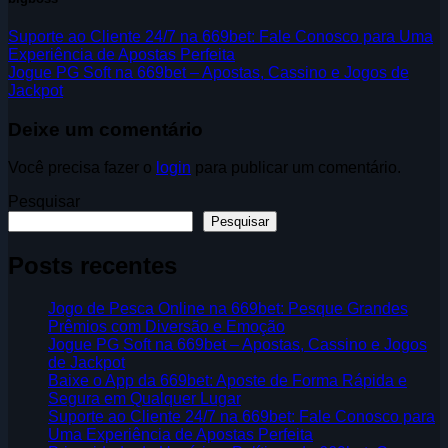
Suporte ao Cliente 24/7 na 669bet: Fale Conosco para Uma
Experiência de Apostas Perfeita
Jogue PG Soft na 669bet – Apostas, Cassino e Jogos de
Jackpot
Deixe um comentário
Você precisa fazer o
login
para publicar um comentário.
Pesquisar
Pesquisar
Posts recentes
Jogo de Pesca Online na 669bet: Pesque Grandes
Prêmios com Diversão e Emoção
Jogue PG Soft na 669bet – Apostas, Cassino e Jogos
de Jackpot
Baixe o App da 669bet: Aposte de Forma Rápida e
Segura em Qualquer Lugar
Suporte ao Cliente 24/7 na 669bet: Fale Conosco para
Uma Experiência de Apostas Perfeita